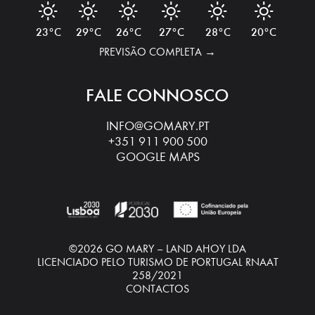
23 °
C
29 °
C
26 °
C
27 °
C
28 °
C
20 °
C
PREVISÃO COMPLETA
FALE CONNOSCO
INFO@GOMARY.PT
‭+351 911 900 500‬
GOOGLE MAPS
©2026 GO MARY – LAND AHOY LDA
LICENCIADO PELO TURISMO DE PORTUGAL RNAAT
258/2021
CONTACTOS